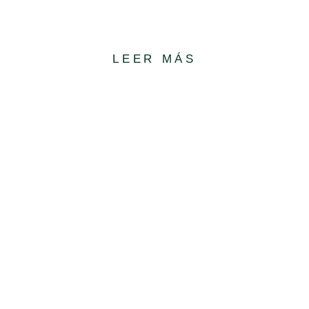
PARA ALCANZAR UNA MENDOZA RESPONSABLE
LEER MÁS