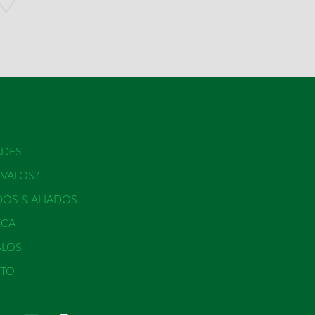
DES
 VALOS?
OS & ALIADOS
ECA
ALOS
TO