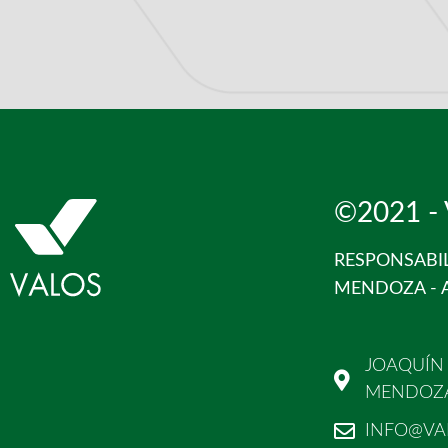
©2021 -
RESPONSABI
MENDOZA - 
JOAQUÍN 
MENDOZA
INFO@VA